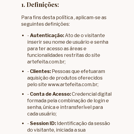
1. Definições:
Para fins desta política , aplicam-se as
seguintes definições:
-
Autenticação:
Ato de o visitante
inserir seu nome de usuário e senha
para ter acesso as áreas e
funcionalidades restritas do site
artefeita.com.br;
-
Clientes:
Pessoas que efetuaram
aquisição de produtos oferecidos
pelo site
www.artefeita.com.br
;
-
Conta de Acesso:
Credencial digital
formada pela combinação de login e
senha, única e intransferível para
cada usuário;
-
Session ID:
Identificação da sessão
do visitante, iniciada a sua