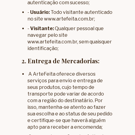
autenticação com sucesso;
-
Usuário:
Todo visitante autenticado
no site
www.artefeita.com.br
;
-
Visitante:
Qualquer pessoal que
navegar pelo site
www.artefeita.com.br
, sem quaisquer
identificação;
2. Entrega de Mercadorias:
A ArteFeita oferece diversos
serviços para envio e entrega de
seus produtos, cujo tempo de
transporte pode variar de acordo
com a região do destinatário. Por
isso, mantenha-se atento ao fazer
sua escolha e ao status de seu pedido
e certifique-se que haverá alguém
apto para receber a encomenda;