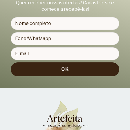
Quer receber nossas ofertas? Cadastre-se e
comece a recebê-las!