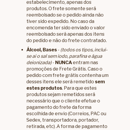
estabelecimento, apenas dos
produtos. O frete somente será
reembolsado se o pedido ainda não
tiver sido expedido. No caso da
encomenda ter sido enviado o valor
reembolsado será apenas dos itens
do pedido e não do frete contratado.
Álcool, Bases
-
(todos os tipos, inclui-
se ai o sal sem iodo, parafina e água
deionizada)
-
NUNCA
entram nas
promoções de Frete Grátis. Caso o
pedido com frete grátis contenha um
desses itens ele será remetido
sem
estes produtos
. Para que estes
produtos sejam remetidos será
necessário que o cliente efetue o
pagamento do frete da forma
escolhida de envio (Correios, PAC ou
Sedex, transportadora, portador,
retirada, etc) .A forma de pagamento