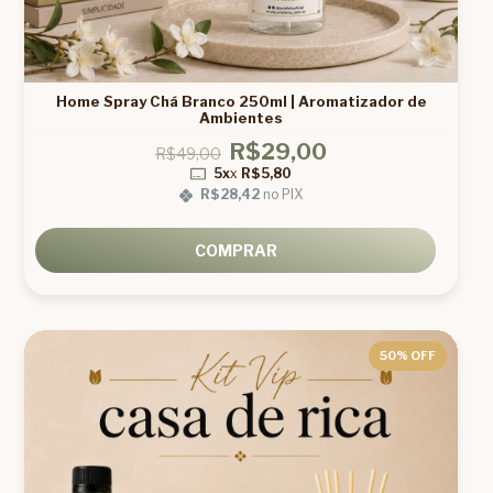
Home Spray Chá Branco 250ml | Aromatizador de
Ambientes
R$29,00
R$49,00
5x
x
R$5,80
R$28,42
no PIX
COMPRAR
50
% OFF