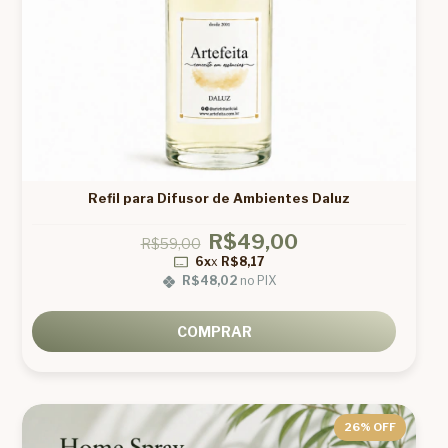
Refil para Difusor de Ambientes Daluz
R$49,00
R$59,00
6x
x
R$8,17
R$48,02
no PIX
COMPRAR
26
% OFF