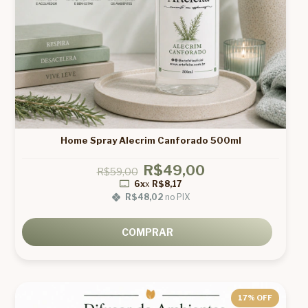
Home Spray Alecrim Canforado 500ml
R$49,00
R$59,00
6x
x
R$8,17
R$48,02
no PIX
COMPRAR
17
% OFF