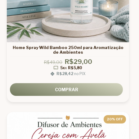
Home Spray Wild Bamboo 250ml para Aromatização
de Ambientes
R$29,00
R$49,00
5x
x
R$5,80
R$28,42
no PIX
COMPRAR
20
% OFF