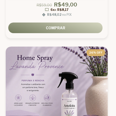
R$49,00
R$59,00
6x
x
R$8,17
R$48,02
no PIX
COMPRAR
26
% OFF