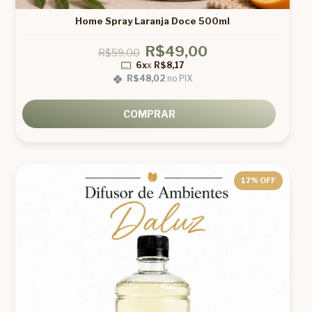
Home Spray Laranja Doce 500ml
R$49,00
R$59,00
6x
x
R$8,17
R$48,02
no PIX
COMPRAR
17
% OFF