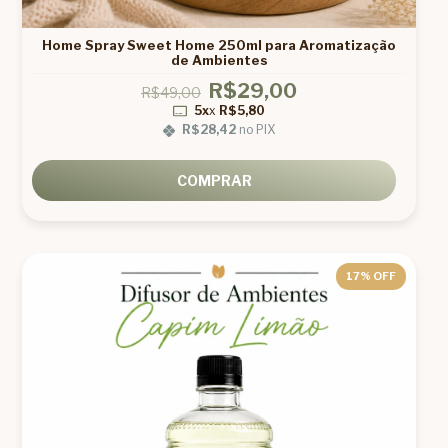
Home Spray Sweet Home 250ml para Aromatização
de Ambientes
R$29,00
R$49,00
5x
x
R$5,80
R$28,42
no PIX
COMPRAR
17
% OFF