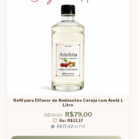
Refil para Difusor de Ambientes Cereja com Avelã 1
Litro
R$79,00
R$99,00
6x
x
R$13,17
R$77,42
no PIX