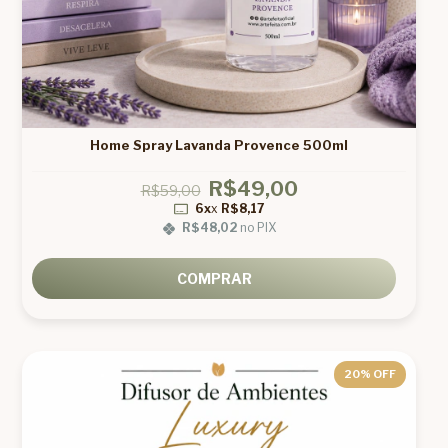
Home Spray Lavanda Provence 500ml
R$49,00
R$59,00
6x
x
R$8,17
R$48,02
no PIX
COMPRAR
20
% OFF