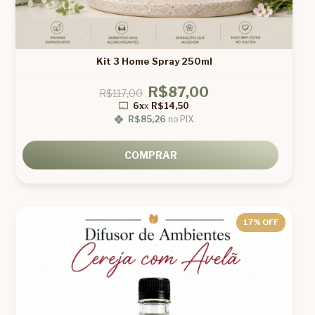
Kit 3 Home Spray 250ml
R$87,00
R$117,00
6x
x
R$14,50
R$85,26
no PIX
COMPRAR
17
% OFF