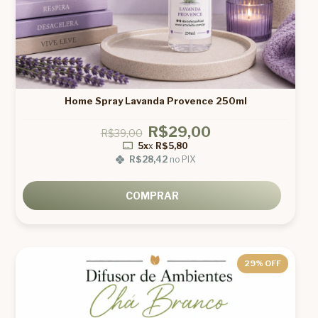
Home Spray Lavanda Provence 250ml
R$29,00
R$39,00
5x
x
R$5,80
R$28,42
no PIX
COMPRAR
29
% OFF