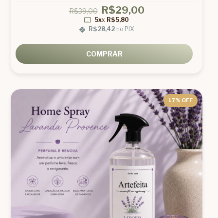
R$29,00
R$39,00
5x
x
R$5,80
R$28,42
no PIX
COMPRAR
17
% OFF