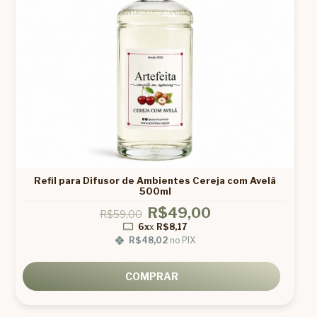
Refil para Difusor de Ambientes Cereja com Avelã
500ml
R$49,00
R$59,00
6x
x
R$8,17
R$48,02
no PIX
COMPRAR