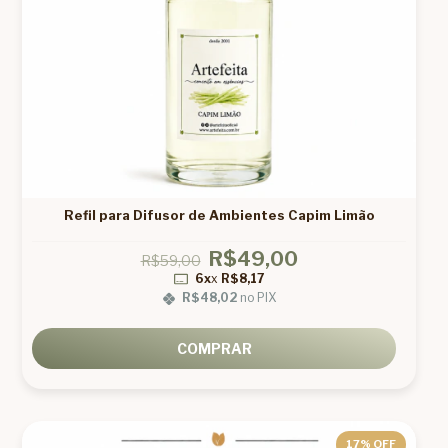
Refil para Difusor de Ambientes Capim Limão
R$49,00
R$59,00
6x
x
R$8,17
R$48,02
no PIX
COMPRAR
17
% OFF