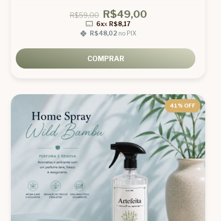
R$49,00
R$59,00
6x
x
R$8,17
R$48,02
no PIX
COMPRAR
41
% OFF