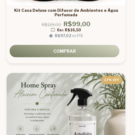
Kit Casa Deluxe com Difusor de Ambientes e Água
Perfumada
R$99,00
R$139,00
6x
x
R$16,50
R$97,02
no PIX
COMPRAR
17
% OFF