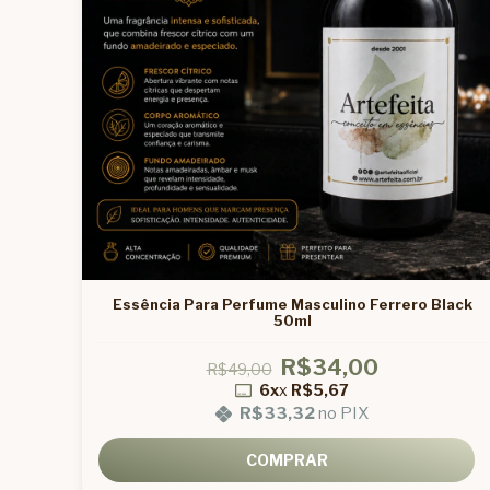
Essência Para Perfume Masculino Ferrero Black
50ml
R$34,00
R$49,00
6x
x
R$5,67
R$33,32
no PIX
COMPRAR