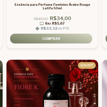
Essência para Perfume Feminino Árabe Rouge
Latifa 50ml
R$34,00
R$49,00
6x
x
R$5,67
R$33,32
no PIX
COMPRAR
31
% OFF