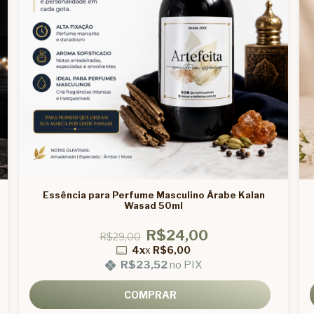
Essência para Perfume Masculino Árabe Kalan
Wasad 50ml
R$24,00
R$29,00
4x
x
R$6,00
R$23,52
no PIX
COMPRAR