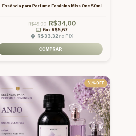
Essência para Perfume Feminino Miss One 50ml
R$34,00
R$49,00
6x
x
R$5,67
R$33,32
no PIX
COMPRAR
31
% OFF