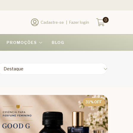
0
Cadastre-se
|
Fazer login
PROMOÇÕES
BLOG
31
% OFF