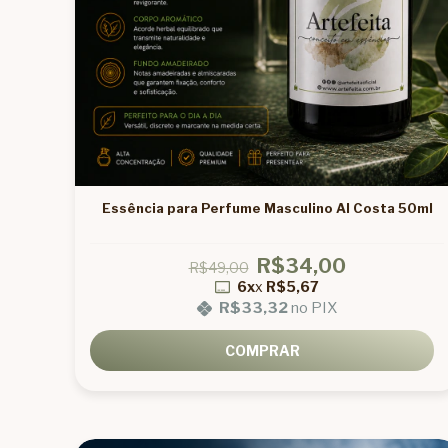
Essência para Perfume Masculino Al Costa 50ml
R$34,00
R$49,00
6x
x
R$5,67
R$33,32
no PIX
COMPRAR