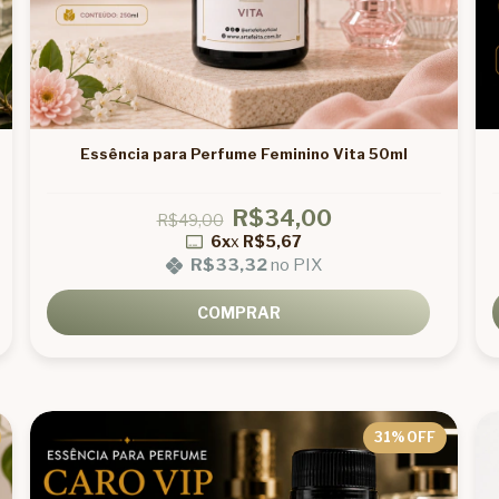
Essência para Perfume Feminino Vita 50ml
R$34,00
R$49,00
6x
x
R$5,67
R$33,32
no PIX
COMPRAR
31
% OFF