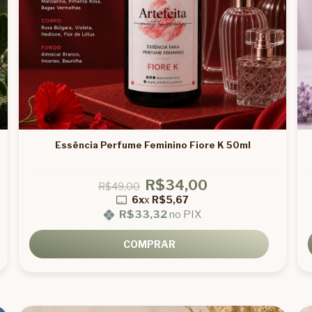
Essência Perfume Feminino Fiore K 50ml
R$34,00
R$49,00
6x
x
R$5,67
R$33,32
no PIX
COMPRAR