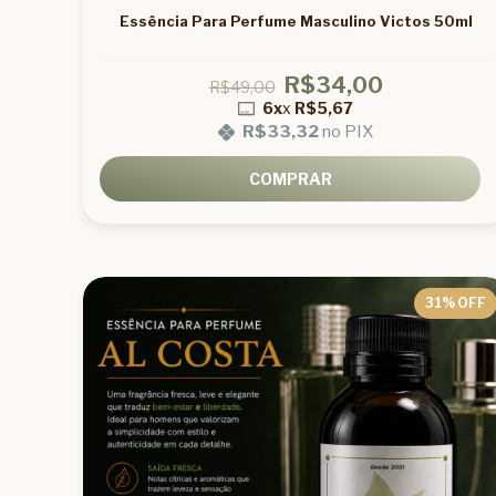
Essência Para Perfume Masculino Victos 50ml
R$34,00
R$49,00
6x
x
R$5,67
R$33,32
no PIX
COMPRAR
31
% OFF