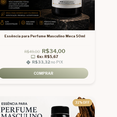
Essência para Perfume Masculino Meca 50ml
R$34,00
R$49,00
6x
x
R$5,67
R$33,32
no PIX
COMPRAR
31
% OFF