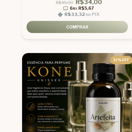
R$34,00
R$49,00
6x
x
R$5,67
R$33,32
no PIX
COMPRAR
31
% OFF