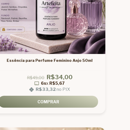
Essência para Perfume Feminino Anjo 50ml
R$34,00
R$49,00
6x
x
R$5,67
R$33,32
no PIX
COMPRAR