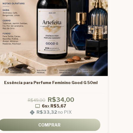
Essência para Perfume Feminino Good G 50ml
R$34,00
R$49,00
6x
x
R$5,67
R$33,32
no PIX
COMPRAR