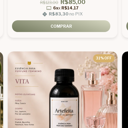
R$85,00
R$123,00
6x
x
R$14,17
R$83,30
no PIX
COMPRAR
31
% OFF