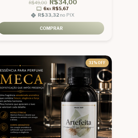
R$34,00
R$49,00
6x
x
R$5,67
R$33,32
no PIX
COMPRAR
31
% OFF