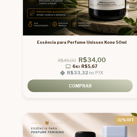
Essência para Perfume Unissex Kone 50ml
R$34,00
R$49,00
6x
x
R$5,67
R$33,32
no PIX
COMPRAR
31
% OFF