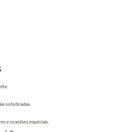
s
ante.
is sofisticadas.
rno e ocasiões especiais.