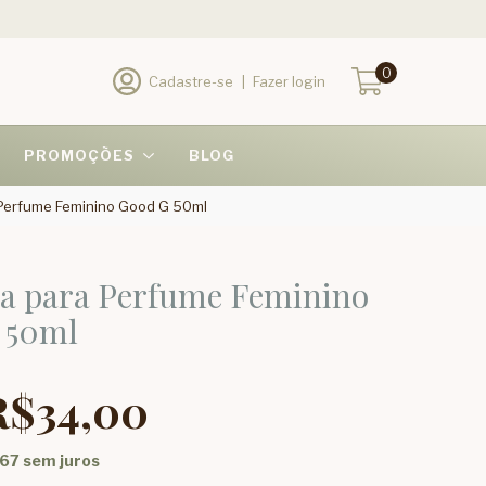
0
Cadastre-se
|
Fazer login
PROMOÇÕES
BLOG
Perfume Feminino Good G 50ml
ia para Perfume Feminino
 50ml
R$34,00
,67
sem juros