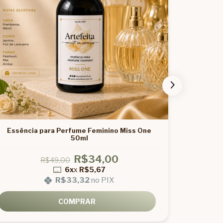
Essência para Perfume Feminino Miss One
Essênc
50ml
R$34,00
R$49,00
6x
x
R$5,67
R$33,32
no PIX
COMPRAR