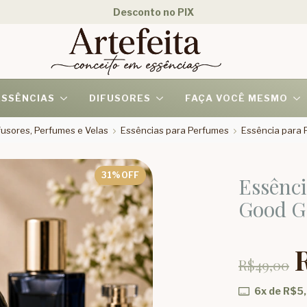
Desconto no PIX
ESSÊNCIAS
DIFUSORES
FAÇA VOCÊ MESMO
usores, Perfumes e Velas
Essências para Perfumes
Essência para 
31
% OFF
Essênc
Good G
R$49,00
6
x de
R$5