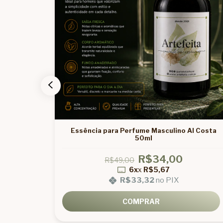
olar 50ml
Essência para Perfume Masculino Al Costa
50ml
R$34,00
R$49,00
6x
x
R$5,67
R$33,32
no PIX
COMPRAR