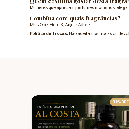
Quem costuma gostar desta fragrâ
Mulheres que apreciam perfumes modernos, elegan
Combina com quais fragrâncias?
Miss One, Fiore K, Anjo e Adore.
Política de Trocas:
Não aceitamos trocas ou devolu
31
% OFF
31
% OFF