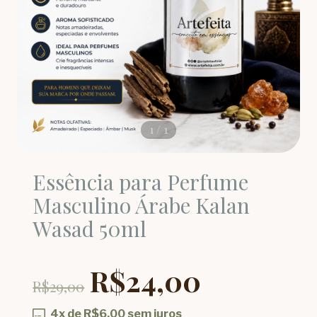
1
/
1
Essência para Perfume
Masculino Árabe Kalan
Wasad 50ml
R$24,00
R$29,00
4
x de
R$6,00
sem juros