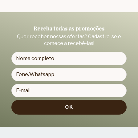
Receba todas as promoções
Quer receber nossas ofertas? Cadastre-se e
comece a recebê-las!