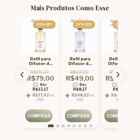
Mais Produtos Como Esse
7
% OFF
20
% OFF
17
% OFF
17
% OFF
l para
Refil para
Refil para
Refil para
sor de
Difusor de
Difusor de
Difusor de
entes
Ambientes
Ambientes
Ambientes
9,00
R$99,00
R$59,00
R$59,00
luz
Luxury
Lavanda
Alecrim
9,00
R$79,00
R$49,00
R$49,00
6x
x
6x
x
6x
x
6x
x
8,17
R$13,17
R$8,17
R$8,17
8,02
no
R$77,42
no
R$48,02
no
R$48,02
no
IX
PIX
PIX
PIX
PRAR
COMPRAR
COMPRAR
COMPRAR