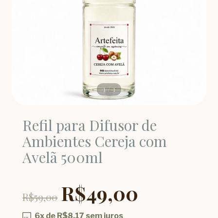
1
/
1
Refil para Difusor de
Ambientes Cereja com
Avelã 500ml
R$49,00
R$59,00
6
x de
R$8,17
sem juros