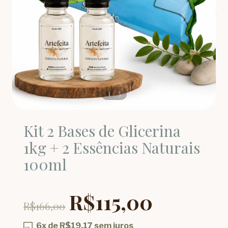
1
/
3
Kit 2 Bases de Glicerina
1kg + 2 Essências Naturais
100ml
R$115,00
R$166,00
6
x de
R$19,17
sem juros