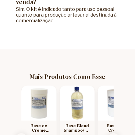
venda?
Sim. O kit é indicado tanto para uso pessoal
quanto para produção artesanal destinada à
comercialização.
Mais Produtos Como Esse
GOTADO
 Blend
Base de
Base Blend
Base de
poo e
Creme
Shampoo/Sabonete
Creme
onete
Condicionador
Líquido
Hidratante