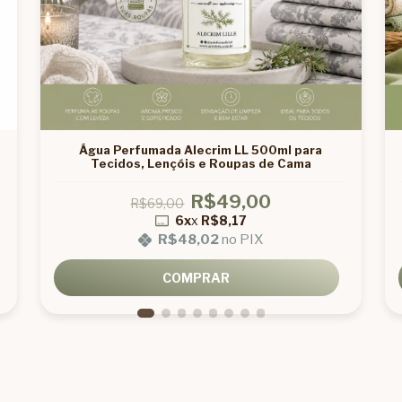
Água Perfumada Alecrim LL 500ml para
Tecidos, Lençóis e Roupas de Cama
R$49,00
R$69,00
6x
x
R$8,17
R$48,02
no PIX
COMPRAR