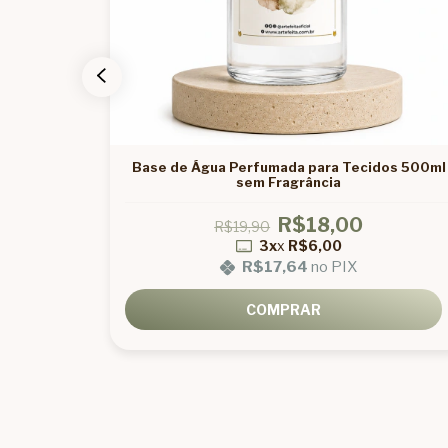
Tecidos,
Base de Água Perfumada para Tecidos 500ml
sem Fragrância
R$18,00
R$19,90
3x
x
R$6,00
R$17,64
no PIX
COMPRAR