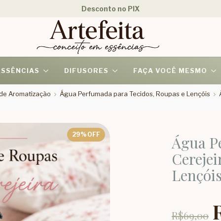
Desconto no PIX
ESSÊNCIAS
DIFUSORES
FAÇA VOCÊ MESMO
s de Aromatização
Água Perfumada para Tecidos, Roupas e Lençóis
29
% OFF
Água P
Cerejei
Lençói
R$69,00