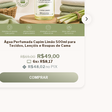
Água Perfumada Capim Limão 500ml para
Base de 
Tecidos, Lençóis e Roupas de Cama
R$49,00
R$69,00
6x
x
R$8,17
R$48,02
no PIX
COMPRAR