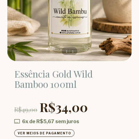
1
/
1
Essência Gold Wild
Bamboo 100ml
R$34,00
R$49,00
6
x de
R$5,67
sem juros
VER MEIOS DE PAGAMENTO