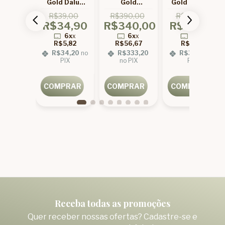
Luxury
Gold Daluz
Gold
Gold Bambu
0ml
100ml
Concentrada
Mar 100ml
9,00
R$39,00
R$390,00
R$49,00
1 Litro -
4,00
R$34,90
R$340,00
R$34,00
Escolha Seu
Aroma
6x
x
6x
x
6x
x
6x
x
5,67
R$5,82
R$56,67
R$5,67
33,32
no
R$34,20
no
R$333,20
R$33,32
no
IX
PIX
no PIX
PIX
PRAR
COMPRAR
COMPRAR
COMPRAR
Receba todas as promoções
Quer receber nossas ofertas? Cadastre-se e