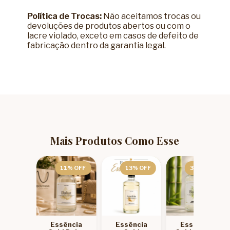
Política de Trocas:
Não aceitamos trocas ou
devoluções de produtos abertos ou com o
lacre violado, exceto em casos de defeito de
fabricação dentro da garantia legal.
Mais Produtos Como Esse
1
% OFF
11
% OFF
13
% OFF
31
% OFF
ência
Essência
Essência
Essência