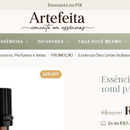
Desconto no PIX
ESSÊNCIAS
DIFUSORES
FAÇA VOCÊ MESMO
usores, Perfumes e Velas
PROMOÇÃO
Essência Óleo Limão Siciliano
52
% OFF
Essênci
10ml p/
R$29,00
2
x de
R$7