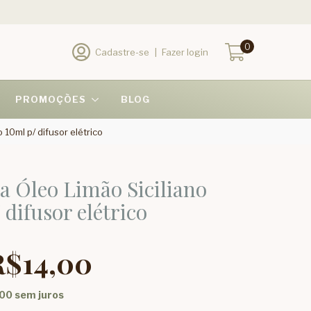
0
Cadastre-se
|
Fazer login
PROMOÇÕES
BLOG
 10ml p/ difusor elétrico
a Óleo Limão Siciliano
 difusor elétrico
R$14,00
,00
sem juros