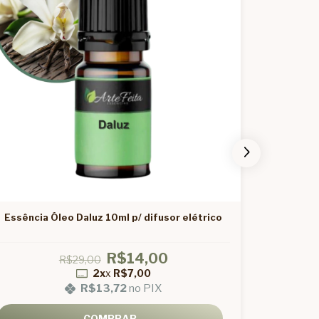
Essência Óleo Daluz 10ml p/ difusor elétrico
Kit 2 
R$14,00
R$29,00
2x
x
R$7,00
R$13,72
no PIX
COMPRAR