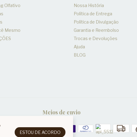
g Olfativo
Nossa História
as
Política de Entrega
es
Política de Divulgação
ocê Mesmo
Garantia e Reembolso
ÇÕES
Trocas e Devoluções
Ajuda
BLOG
Meios de envio
o
ESTOU DE ACORDO