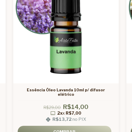
Essência Óleo Lavanda 10ml p/ difusor
elétrico
R$14,00
R$29,00
2x
x
R$7,00
R$13,72
no PIX
COMPRAR