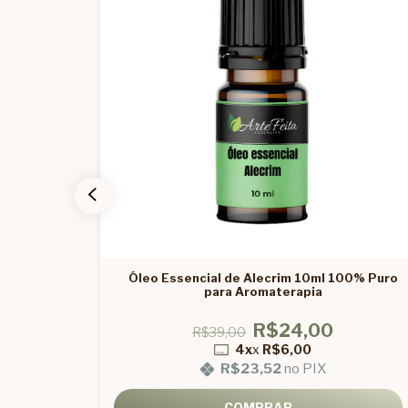
0ml
Óleo Essencial de Alecrim 10ml 100% Puro
para Aromaterapia
R$24,00
R$39,00
4x
x
R$6,00
R$23,52
no PIX
COMPRAR