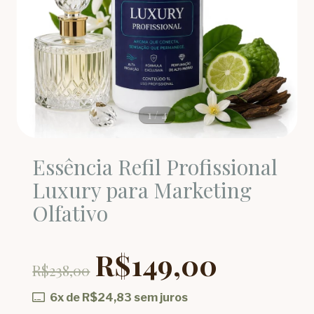
1
/
4
Essência Refil Profissional
Luxury para Marketing
Olfativo
R$149,00
R$238,00
6
x de
R$24,83
sem juros