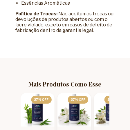
Essências Aromáticas
Política de Trocas:
Não aceitamos trocas ou
devoluções de produtos abertos ou com o
lacre violado, exceto em casos de defeito de
fabricação dentro da garantia legal.
Mais Produtos Como Esse
3
% OFF
37
% OFF
37
% OFF
37
% OFF