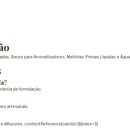
ão
radas
,
Bases para Aromatizadores
,
Matérias-Primas Líquidas
e
Água
s
ia?
agrância da formulação.
mes artesanais.
 difusores. :contentReference[oaicite:3]{index=3}