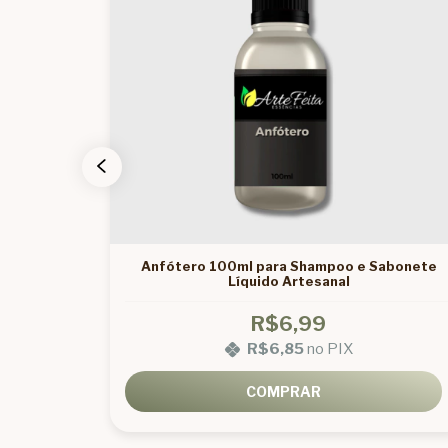
50ml para
Anfótero 100ml para Shampoo e Sabonete
Líquido Artesanal
R$6,99
R$6,85
no PIX
COMPRAR