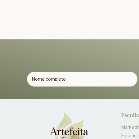
Escolh
Marketin
Essênci