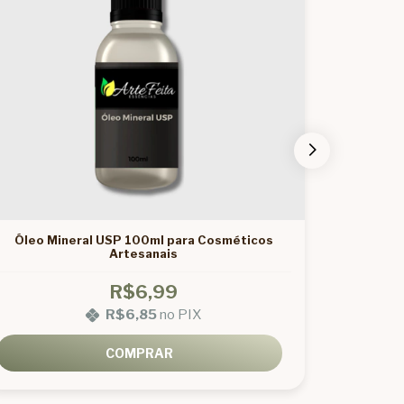
Óleo Mineral USP 100ml para Cosméticos
Qua
Artesanais
Cond
R$6,99
R$6,85
no PIX
COMPRAR