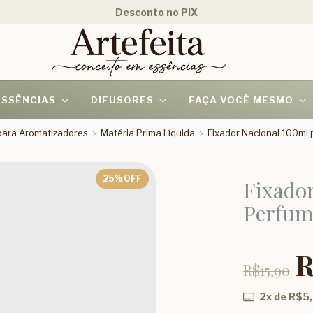
Desconto no PIX
ESSÊNCIAS
DIFUSORES
FAÇA VOCÊ MESMO
 para Aromatizadores
Matéria Prima Líquida
Fixador Nacional 100ml
25
% OFF
Fixado
Perfum
R
R$15,90
2
x de
R$5