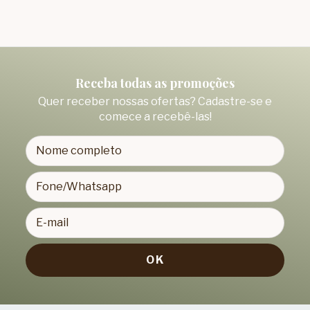
Receba todas as promoções
Quer receber nossas ofertas? Cadastre-se e
comece a recebê-las!