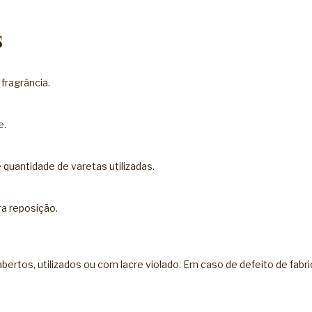
s
 fragrância.
e.
quantidade de varetas utilizadas.
ra reposição.
ertos, utilizados ou com lacre violado. Em caso de defeito de fabr