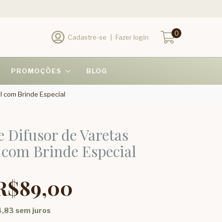
0
Cadastre-se
|
Fazer login
PROMOÇÕES
BLOG
al com Brinde Especial
e Difusor de Varetas
 com Brinde Especial
R$89,00
4,83
sem juros