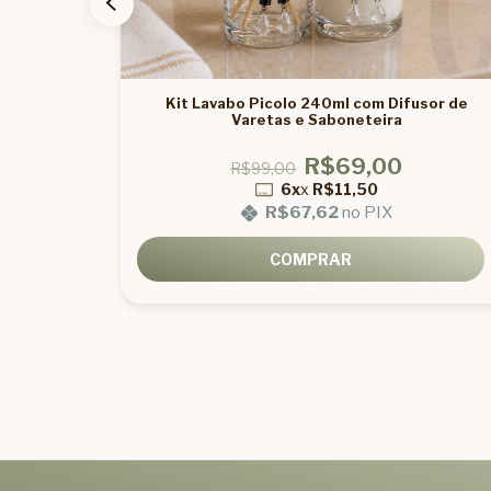
0ml para
Kit Lavabo Picolo 240ml com Difusor de
Varetas e Saboneteira
R$69,00
R$99,00
6x
x
R$11,50
R$67,62
no PIX
COMPRAR