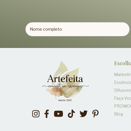
Escolh
Marketin
Essênci
Difusor
Faça V
PROMO
Blog