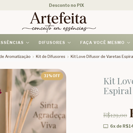
Desconto no PIX
ESSÊNCIAS
DIFUSORES
FAÇA VOCÊ MESMO
s de Aromatização
Kit de Difusores
Kit Love Difusor de Varetas Espir
31
% OFF
Kit Lov
Espiral
R$129,00
6
x de
R$1