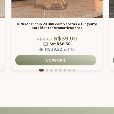
Difusor Picolo 240ml com Varetas e Pingente
para Montar Aromatizadores
R$39,00
R$69,00
6x
x
R$6,50
R$38,22
no PIX
COMPRAR