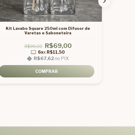
Kit Lavabo Square 250ml com Difusor de
Kit L
Varetas e Saboneteira
R$69,00
R$99,00
6x
x
R$11,50
R$67,62
no PIX
COMPRAR