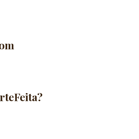
com
rteFeita?