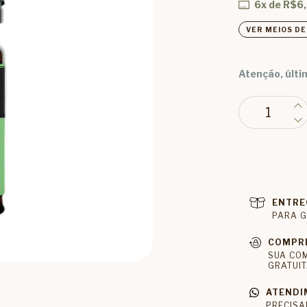
6
x de
R$6
VER MEIOS D
Atenção, últi
ENTRE
PARA G
COMPR
SUA CO
GRATUIT
ATENDI
PRECISA