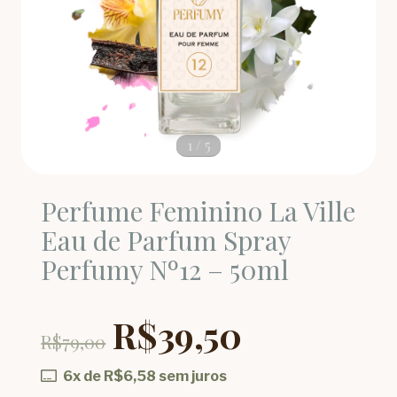
1
/
5
Perfume Feminino La Ville
Eau de Parfum Spray
Perfumy Nº12 – 50ml
R$39,50
R$79,00
6
x de
R$6,58
sem juros