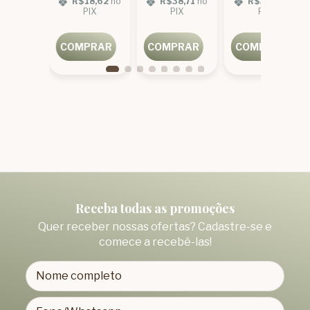
18,62
no
R$18,62
no
R$38,71
no
R$38,71
no
IX
PIX
PIX
PIX
PRAR
COMPRAR
COMPRAR
COMPRAR
Receba todas as promoções
Quer receber nossas ofertas? Cadastre-se e
comece a recebê-las!