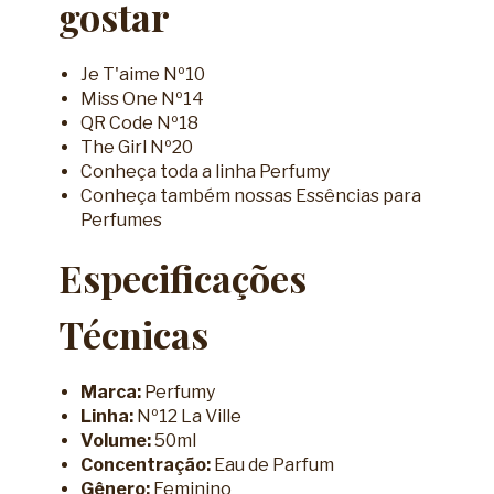
gostar
Je T'aime Nº10
Miss One Nº14
QR Code Nº18
The Girl Nº20
Conheça toda a linha Perfumy
Conheça também nossas Essências para
Perfumes
Especificações
Técnicas
Marca:
Perfumy
Linha:
Nº12 La Ville
Volume:
50ml
Concentração:
Eau de Parfum
Gênero:
Feminino