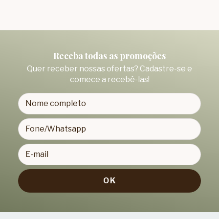
Receba todas as promoções
Quer receber nossas ofertas? Cadastre-se e
comece a recebê-las!