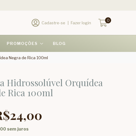
0
Cadastre-se
|
Fazer login
PROMOÇÕES
BLOG
ídea Negra de Rica 100ml
a Hidrossolúvel Orquídea
de Rica 100ml
R$24,00
,00
sem juros