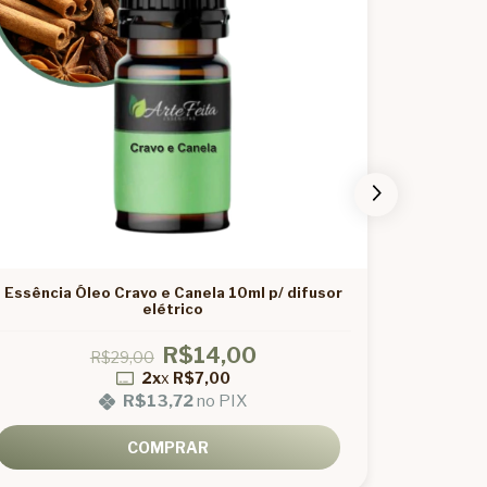
Essência Óleo Cravo e Canela 10ml p/ difusor
Essên
elétrico
R$14,00
R$29,00
2x
x
R$7,00
R$13,72
no PIX
COMPRAR