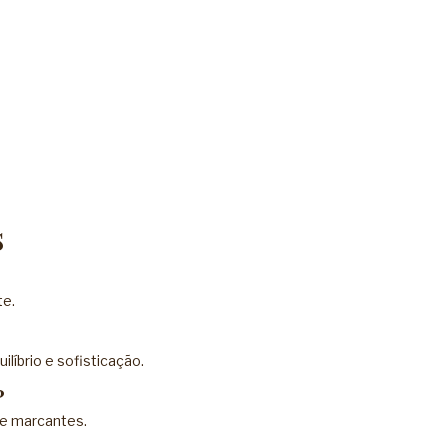
s
te.
íbrio e sofisticação.
?
 e marcantes.