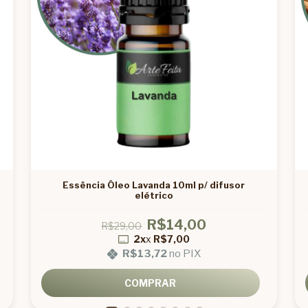
Essência Óleo Lavanda 10ml p/ difusor
elétrico
R$14,00
R$29,00
2x
x
R$7,00
R$13,72
no PIX
COMPRAR