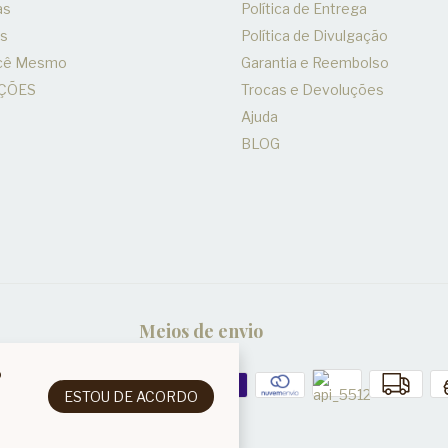
as
Política de Entrega
es
Política de Divulgação
ocê Mesmo
Garantia e Reembolso
ÇÕES
Trocas e Devoluções
Ajuda
BLOG
Meios de envio
o
ESTOU DE ACORDO