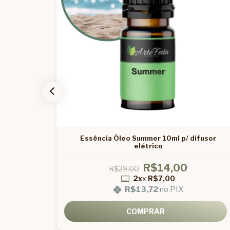
/ difusor
Essência Óleo Summer 10ml p/ difusor
elétrico
R$14,00
R$29,00
2x
x
R$7,00
R$13,72
no PIX
COMPRAR