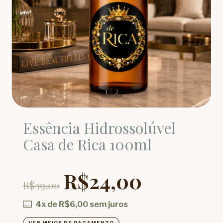
1
/
2
Essência Hidrossolúvel
Casa de Rica 100ml
R$24,00
R$39,00
4
x de
R$6,00
sem juros