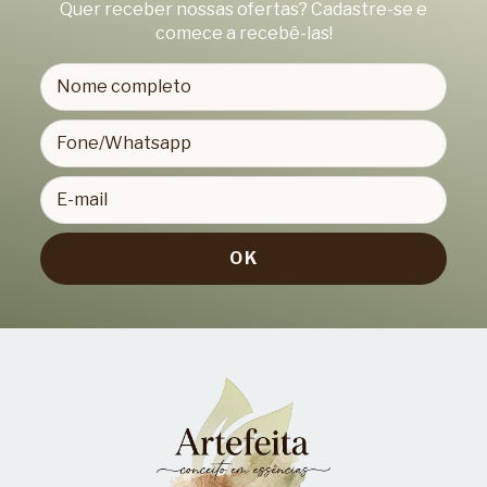
Quer receber nossas ofertas? Cadastre-se e
comece a recebê-las!