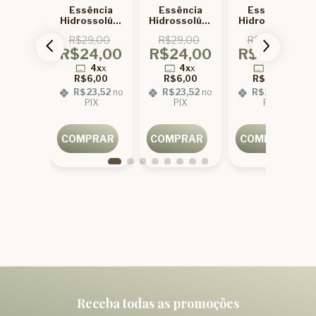
ência
Essência
Essência
Essência
ssolúvel
Hidrossolúvel
Hidrossolúvel
Hidrossolúvel
bu de
Flor de
Baby de Rica
Cereja e
9,00
R$29,00
R$29,00
R$29,00
 100ml
Cerejeira de
100ml
Avelã de
4,00
R$24,00
R$24,00
R$24,00
Rica 100ml
Rica 100ml
4x
x
4x
x
4x
x
4x
x
6,00
R$6,00
R$6,00
R$6,00
23,52
no
R$23,52
no
R$23,52
no
R$23,52
no
IX
PIX
PIX
PIX
PRAR
COMPRAR
COMPRAR
COMPRAR
Receba todas as promoções