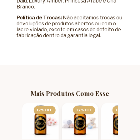
Dalu, Luxury, Amber, Princesa Árabe e Chá
Branco.
Política de Trocas:
Não aceitamos trocas ou
devoluções de produtos abertos ou com o
lacre violado, exceto em casos de defeito de
fabricação dentro da garantia legal.
Mais Produtos Como Esse
8
% OFF
17
% OFF
17
% OFF
17
% OFF