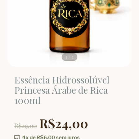
1
/
1
Essência Hidrossolúvel
Princesa Árabe de Rica
100ml
R$24,00
R$29,00
4
x de
R$6,00
sem juros