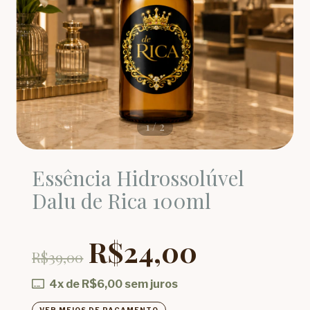
1
/
2
Essência Hidrossolúvel
Dalu de Rica 100ml
R$24,00
R$39,00
4
x de
R$6,00
sem juros