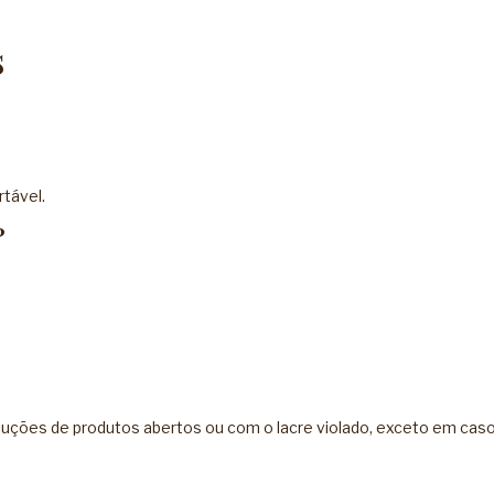
s
rtável.
?
ções de produtos abertos ou com o lacre violado, exceto em casos 