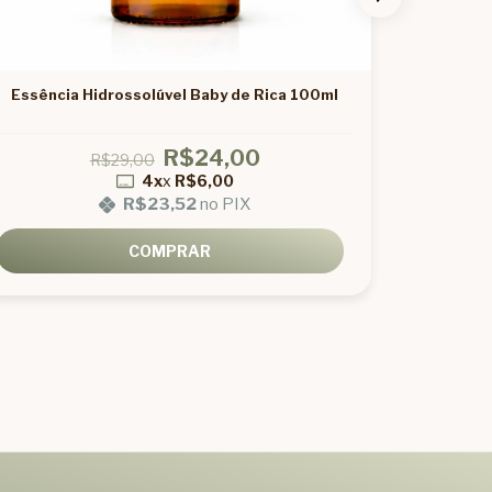
Essência Hidrossolúvel Baby de Rica 100ml
Essência
R$24,00
R$29,00
4x
x
R$6,00
R$23,52
no PIX
COMPRAR