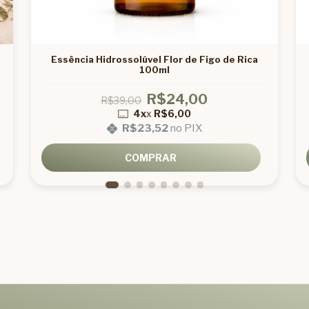
Essência Hidrossolúvel Flor de Figo de Rica
100ml
R$24,00
R$39,00
4x
x
R$6,00
R$23,52
no PIX
COMPRAR