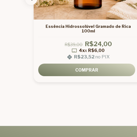
k de Rica
Essência Hidrossolúvel Gramado de Rica
100ml
R$24,00
R$39,00
4x
x
R$6,00
R$23,52
no PIX
COMPRAR