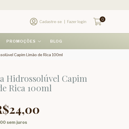
0
Cadastre-se
|
Fazer login
PROMOÇÕES
BLOG
ssolúvel Capim Limão de Rica 100ml
ia Hidrossolúvel Capim
de Rica 100ml
R$24,00
,00
sem juros