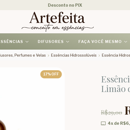
Desconto no PIX
ESSÊNCIAS
DIFUSORES
FAÇA VOCÊ MESMO
usores, Perfumes e Velas
Essências Hidrossolúveis
Essência Hidro
17
% OFF
Essênc
Limão 
R$29,00
4
x de
R$6