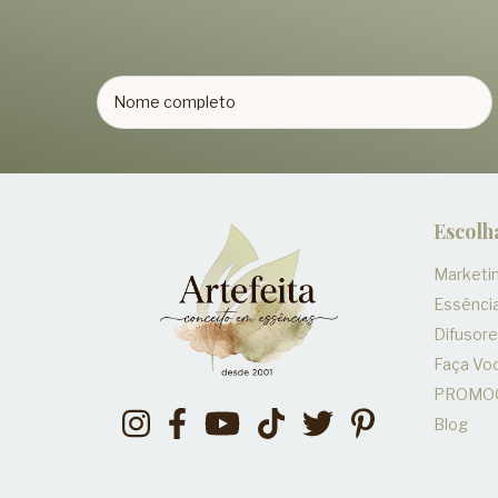
Escolh
Marketin
Essênci
Difusor
Faça V
PROMO
Blog