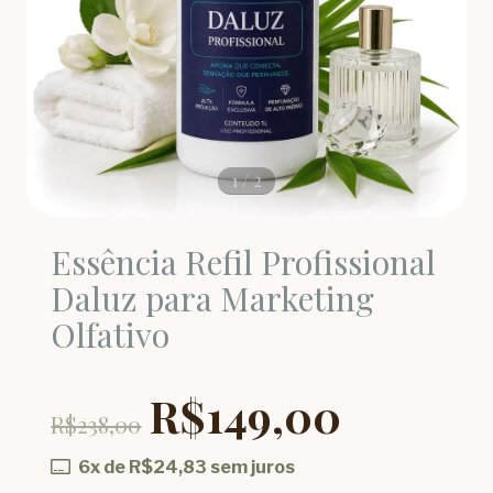
1
/
2
Essência Refil Profissional
Daluz para Marketing
Olfativo
R$149,00
R$238,00
6
x de
R$24,83
sem juros