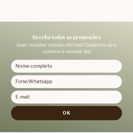
Receba todas as promoções
Quer receber nossas ofertas? Cadastre-se e
comece a recebê-las!