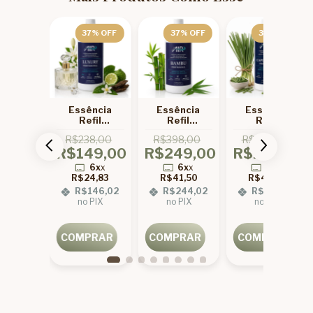
37
% OFF
37
% OFF
37
% OFF
ência
Essência
Essência
Essência
fil
Refil
Refil
Refil
ssional
Profissional
Concentrada
Profissional
99,00
R$238,00
R$398,00
R$398,00
im Zen
Luxury para
Bambu para
Capim Limão
R$149,00
R$249,00
R$249,00
ara
Marketing
Aromatização
para
6x
x
tização
Olfativo
Profissional
Aromatização
9,83
6x
x
6x
x
6x
x
de
de
R$24,83
R$41,50
R$41,50
293,02
entes
Ambientes
 PIX
R$146,02
R$244,02
R$244,02
no PIX
no PIX
no PIX
PRAR
COMPRAR
COMPRAR
COMPRAR