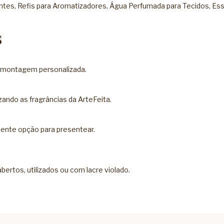
ntes
,
Refis para Aromatizadores
,
Água Perfumada para Tecidos
,
Ess
s
a montagem personalizada.
ando as fragrâncias da ArteFeita.
lente opção para presentear.
ertos, utilizados ou com lacre violado.