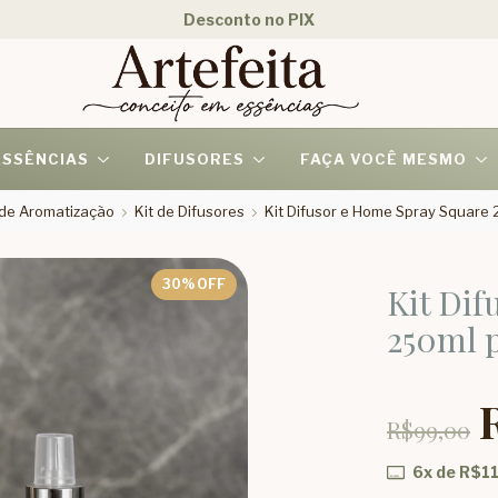
Desconto no PIX
ESSÊNCIAS
DIFUSORES
FAÇA VOCÊ MESMO
s de Aromatização
Kit de Difusores
Kit Difusor e Home Spray Square
30
% OFF
Kit Dif
250ml 
R$99,00
6
x de
R$11