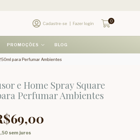
0
Cadastre-se
|
Fazer login
PROMOÇÕES
BLOG
 250ml para Perfumar Ambientes
usor e Home Spray Square
para Perfumar Ambientes
R$69,00
,50
sem juros