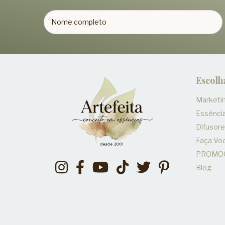
Escolh
Marketin
Essênci
Difusor
Faça V
PROMO
Blog