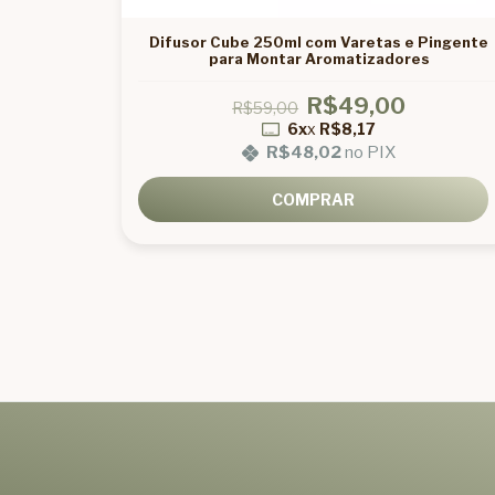
0ml para
Difusor Cube 250ml com Varetas e Pingente
para Montar Aromatizadores
R$49,00
R$59,00
6x
x
R$8,17
R$48,02
no PIX
COMPRAR