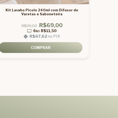
Kit Lavabo Picolo 240ml com Difusor de
Kit Lav
Varetas e Saboneteira
R$69,00
R$99,00
6x
x
R$11,50
R$67,62
no PIX
COMPRAR
!