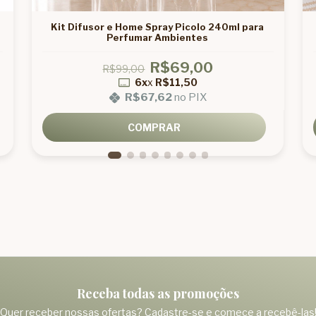
Kit Difusor e Home Spray Picolo 240ml para
Perfumar Ambientes
R$69,00
R$99,00
6x
x
R$11,50
R$67,62
no PIX
COMPRAR
Receba todas as promoções
Quer receber nossas ofertas? Cadastre-se e comece a recebê-las