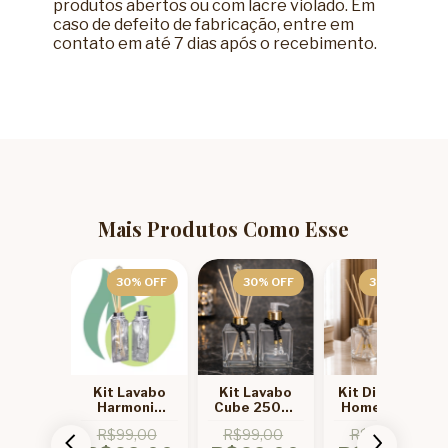
produtos abertos ou com lacre violado. Em
caso de defeito de fabricação, entre em
contato em até 7 dias após o recebimento.
Mais Produtos Como Esse
7
% OFF
30
% OFF
30
% OFF
30
% OFF
usor
Kit Lavabo
Kit Lavabo
Kit Difusor e
uare
Harmonia
Cube 250ml
Home Spray
l com
150ml para
para Montar
Picolo
9,00
R$99,00
R$99,00
R$99,00
tas e
Montar com
com Difusor
240ml para