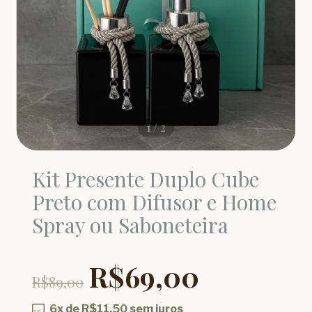
1
/
2
Kit Presente Duplo Cube
Preto com Difusor e Home
Spray ou Saboneteira
R$69,00
R$89,00
6
x de
R$11,50
sem juros