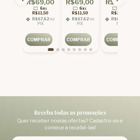
9,00
R$69,00
R$69,00
R$69,00
gente
Difusor e
e
Perfumar
Montar
Saboneteira
Saboneteira
Ambientes
6x
x
6x
x
6x
x
6x
x
tizadores
8,17
R$11,50
R$11,50
R$11,50
8,02
no
R$67,62
no
R$67,62
no
R$67,62
no
IX
PIX
PIX
PIX
PRAR
COMPRAR
COMPRAR
COMPRAR
Receba todas as promoções
Quer receber nossas ofertas? Cadastre-se e
comece a recebê-las!