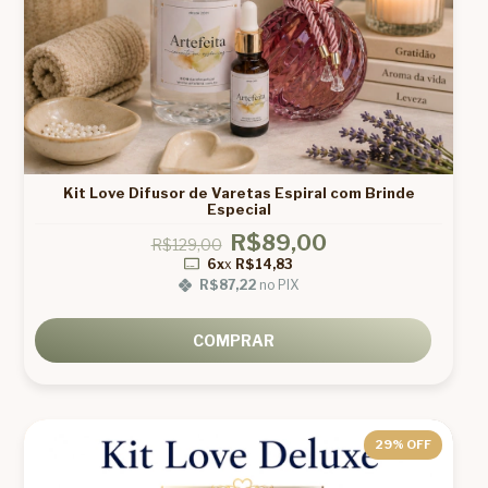
Kit Love Difusor de Varetas Espiral com Brinde
Especial
R$89,00
R$129,00
6x
x
R$14,83
R$87,22
no PIX
COMPRAR
29
% OFF