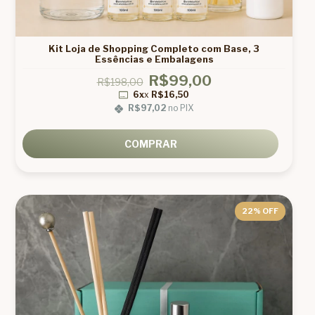
Kit Loja de Shopping Completo com Base, 3
Essências e Embalagens
R$99,00
R$198,00
6x
x
R$16,50
R$97,02
no PIX
COMPRAR
22
% OFF