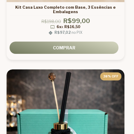
Kit Casa Luxo Completo com Base, 3 Essências e
Embalagens
R$99,00
R$198,00
6x
x
R$16,50
R$97,02
no PIX
COMPRAR
38
% OFF