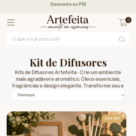
Parcele em até 12 Vezes - 3 Vezes Sem Juros
F
0
Kit de Difusores
Kits de Difusores Artefeita - Crie um ambiente
mais agradável e aromático. Óleos essenciais,
fragrâncias e design elegante. Transforme seu e
10
% OFF