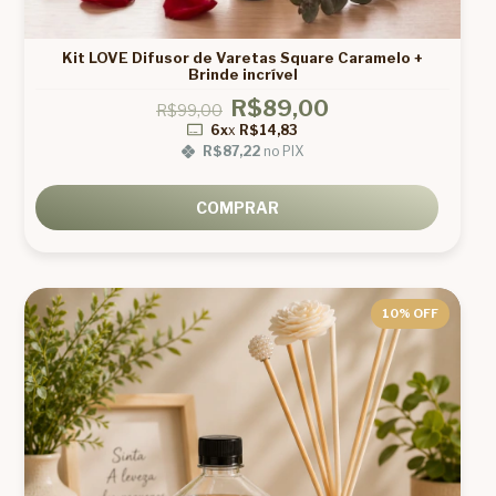
Kit LOVE Difusor de Varetas Square Caramelo +
Brinde incrível
R$89,00
R$99,00
6x
x
R$14,83
R$87,22
no PIX
COMPRAR
10
% OFF