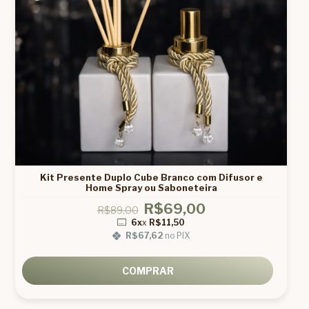
Kit Presente Duplo Cube Branco com Difusor e
Home Spray ou Saboneteira
R$69,00
R$89,00
6x
x
R$11,50
R$67,62
no PIX
COMPRAR