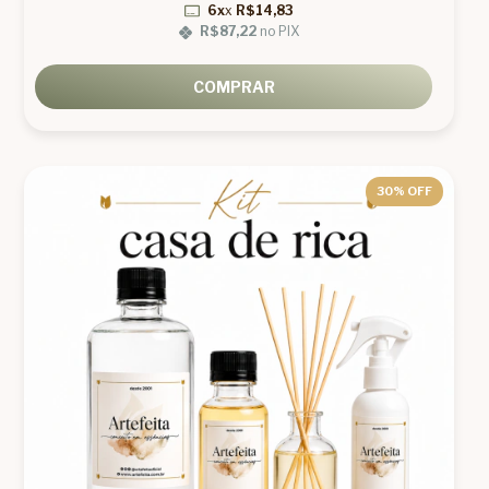
6x
x
R$14,83
R$87,22
no PIX
COMPRAR
30
% OFF