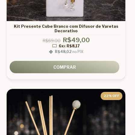
Kit Presente Cube Branco com Difusor de Varetas
Decorativo
R$49,00
R$69,00
6x
x
R$8,17
R$48,02
no PIX
COMPRAR
22
% OFF