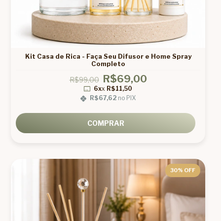
Kit Casa de Rica - Faça Seu Difusor e Home Spray
Completo
R$69,00
R$99,00
6x
x
R$11,50
R$67,62
no PIX
COMPRAR
30
% OFF