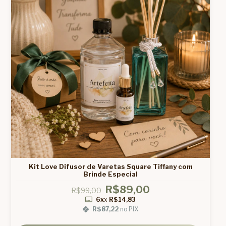
Kit Love Difusor de Varetas Square Tiffany com
Brinde Especial
R$89,00
R$99,00
6x
x
R$14,83
R$87,22
no PIX