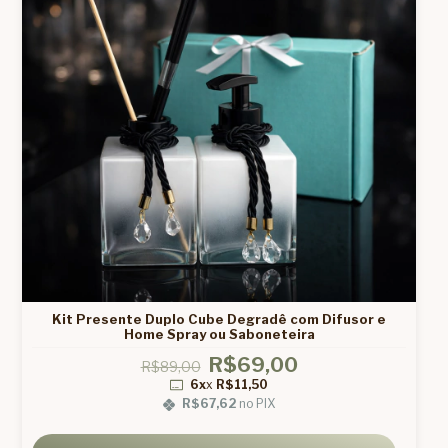
Kit Presente Duplo Cube Degradê com Difusor e
Home Spray ou Saboneteira
R$69,00
R$89,00
6x
x
R$11,50
R$67,62
no PIX