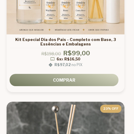
Kit Especial Dia dos Pais - Completo com Base, 3
Essências e Embalagens
R$99,00
R$198,00
6x
x
R$16,50
R$97,02
no PIX
COMPRAR
23
% OFF