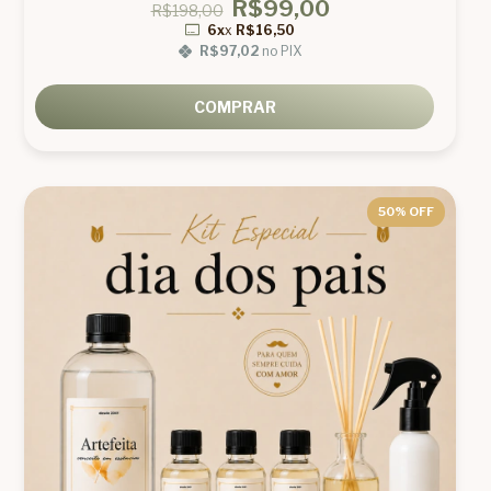
R$99,00
R$198,00
6x
x
R$16,50
R$97,02
no PIX
COMPRAR
50
% OFF