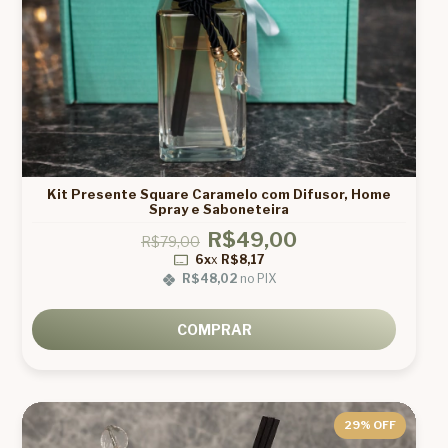
Kit Presente Square Caramelo com Difusor, Home
Spray e Saboneteira
R$49,00
R$79,00
6x
x
R$8,17
R$48,02
no PIX
COMPRAR
29
% OFF