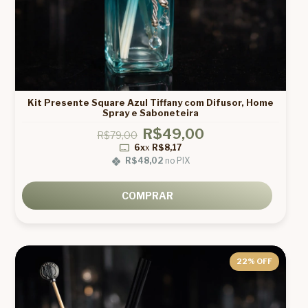
Kit Presente Square Azul Tiffany com Difusor, Home
Spray e Saboneteira
R$49,00
R$79,00
6x
x
R$8,17
R$48,02
no PIX
COMPRAR
22
% OFF