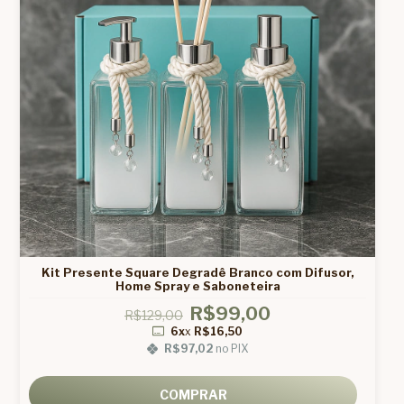
Kit Presente Square Degradê Branco com Difusor,
Home Spray e Saboneteira
R$99,00
R$129,00
6x
x
R$16,50
R$97,02
no PIX
COMPRAR