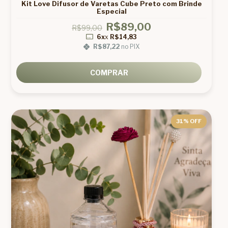
Kit Love Difusor de Varetas Cube Preto com Brinde
Especial
R$89,00
R$99,00
6x
x
R$14,83
R$87,22
no PIX
COMPRAR
31
% OFF