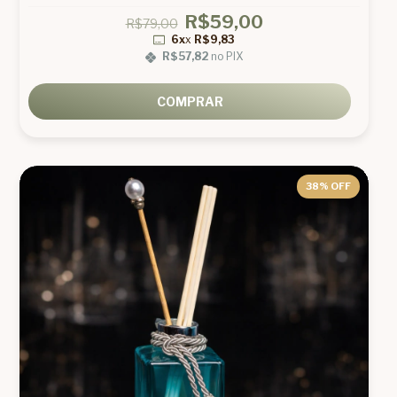
R$59,00
R$79,00
6x
x
R$9,83
R$57,82
no PIX
COMPRAR
38
% OFF