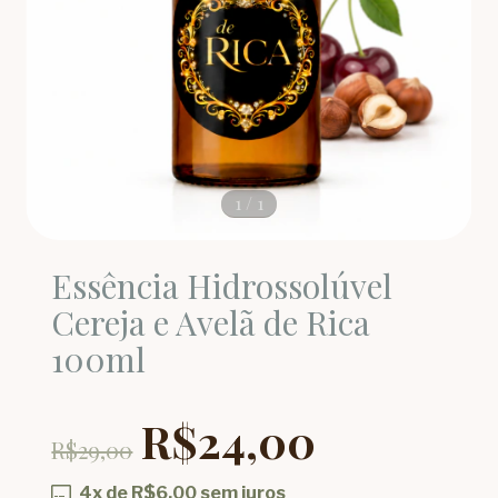
1
/
1
Essência Hidrossolúvel
Cereja e Avelã de Rica
100ml
R$24,00
R$29,00
4
x de
R$6,00
sem juros