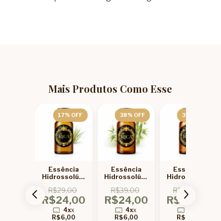
Mais Produtos Como Esse
8
% OFF
17
% OFF
38
% OFF
38
% OFF
ência
Essência
Essência
Essência
ssolúvel
Hidrossolúvel
Hidrossolúvel
Hidrossolúvel
de Figo
Capim Limão
Bambu de
Lavanda de
9,00
R$29,00
R$39,00
R$39,00
Rica
de Rica
Rica 100ml
Rica 100ml
4,00
R$24,00
R$24,00
R$24,00
0ml
100ml
4x
x
4x
x
4x
x
4x
x
6,00
R$6,00
R$6,00
R$6,00