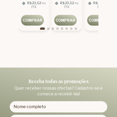
23,52
no
R$23,52
no
R$23,52
no
R$23,52
no
IX
PIX
PIX
PIX
PRAR
COMPRAR
COMPRAR
COMPRAR
Receba todas as promoções
Quer receber nossas ofertas? Cadastre-se e
comece a recebê-las!