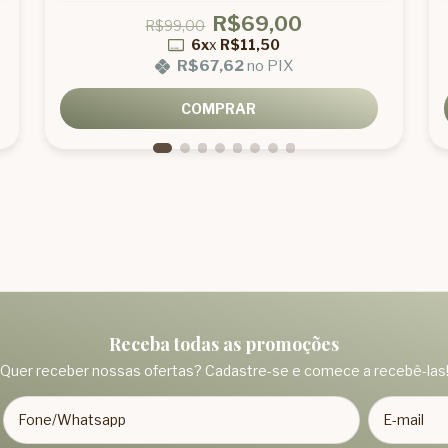
R$69,00
R$99,00
6x
x
R$11,50
R$67,62
no PIX
COMPRAR
Receba todas as promoções
Quer receber nossas ofertas? Cadastre-se e comece a recebê-las