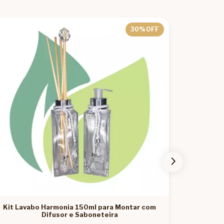
30
% OFF
Kit Lavabo Harmonia 150ml para Montar com
Kit L
Difusor e Saboneteira