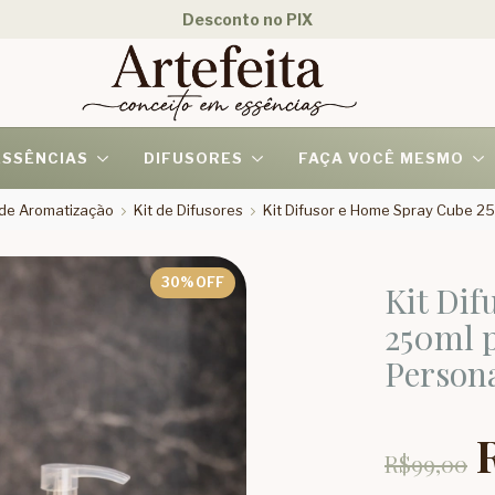
Desconto no PIX
ESSÊNCIAS
DIFUSORES
FAÇA VOCÊ MESMO
s de Aromatização
Kit de Difusores
Kit Difusor e Home Spray Cube 25
30
% OFF
Kit Dif
250ml 
Persona
R$99,00