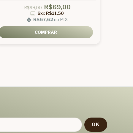
R$69,00
R$99,00
6x
x
R$11,50
R$67,62
no PIX
COMPRAR
!