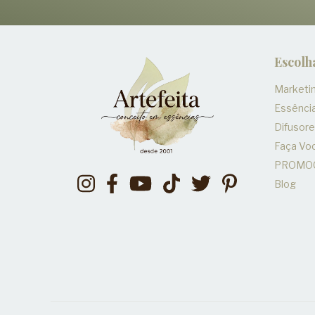
Escolh
Marketin
Essênci
Difusor
Faça V
PROMO
Blog