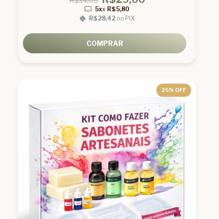
R$34,00
5x
x
R$5,80
R$28,42
no PIX
COMPRAR
25
% OFF