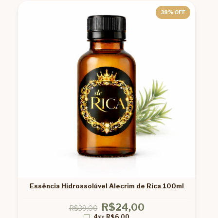
38
% OFF
Essência Hidrossolúvel Alecrim de Rica 100ml
R$24,00
R$39,00
4x
x
R$6,00