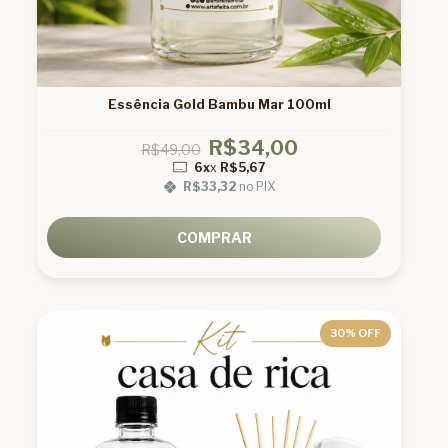
Essência Gold Bambu Mar 100ml
R$34,00
R$49,00
6x
x
R$5,67
R$33,32
no PIX
COMPRAR
30
% OFF