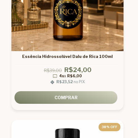
Essência Hidrossolúvel Dalu de Rica 100ml
R$24,00
R$39,00
4x
x
R$6,00
R$23,52
no PIX
COMPRAR
38
% OFF