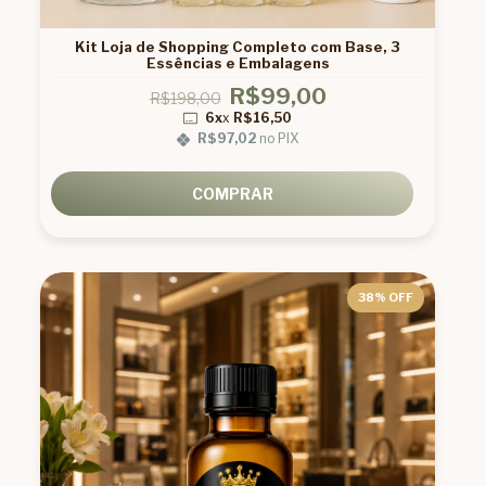
Kit Loja de Shopping Completo com Base, 3
Essências e Embalagens
R$99,00
R$198,00
6x
x
R$16,50
R$97,02
no PIX
COMPRAR
38
% OFF