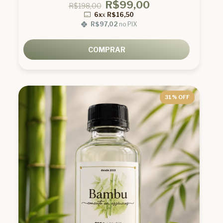
R$99,00
R$198,00
6x
x
R$16,50
R$97,02
no PIX
COMPRAR
31
% OFF