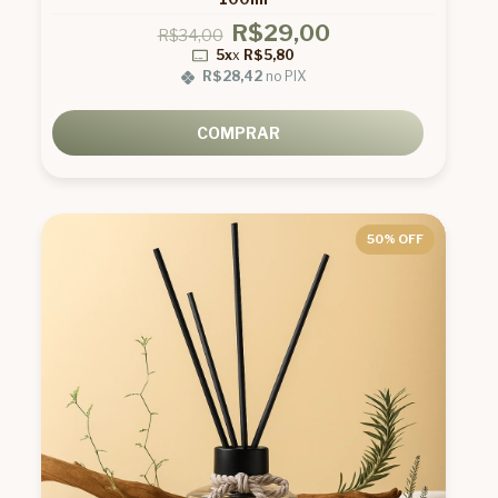
R$29,00
R$34,00
5x
x
R$5,80
R$28,42
no PIX
COMPRAR
50
% OFF