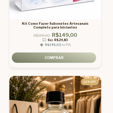
Kit Como Fazer Sabonetes Artesanais
Completo para Iniciantes
R$149,00
R$199,00
6x
x
R$24,83
R$146,02
no PIX
COMPRAR
11
% OFF