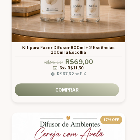
Kit para Fazer Difusor 800ml + 2 Essências
100ml à Escolha
R$69,00
R$99,00
6x
x
R$11,50
R$67,62
no PIX
COMPRAR
17
% OFF