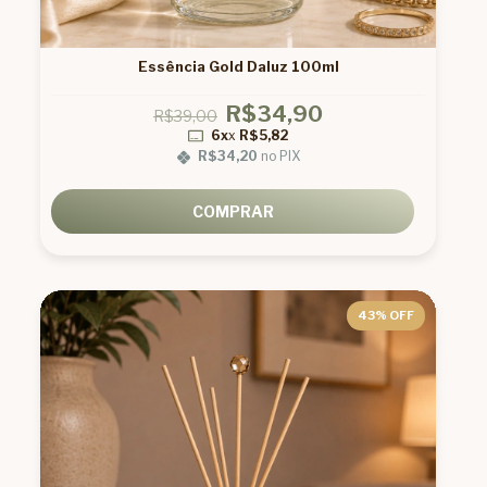
Essência Gold Daluz 100ml
R$34,90
R$39,00
6x
x
R$5,82
R$34,20
no PIX
COMPRAR
43
% OFF