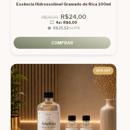
Essência Hidrossolúvel Gramado de Rica 100ml
R$24,00
R$39,00
4x
x
R$6,00
R$23,52
no PIX
COMPRAR
30
% OFF