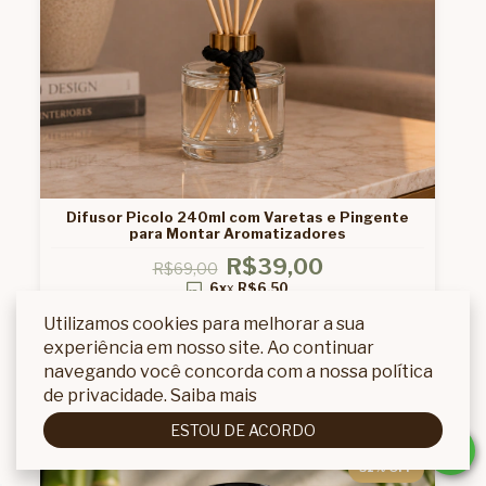
Difusor Picolo 240ml com Varetas e Pingente
para Montar Aromatizadores
R$39,00
R$69,00
6x
x
R$6,50
R$38,22
no PIX
Utilizamos cookies para melhorar a sua
experiência em nosso site. Ao continuar
COMPRAR
navegando você concorda com a nossa política
de privacidade.
Saiba mais
ESTOU DE ACORDO
31
% OFF