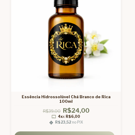
Essência Hidrossolúvel Chá Branco de Rica
100ml
R$24,00
R$39,00
4x
x
R$6,00
R$23,52
no PIX