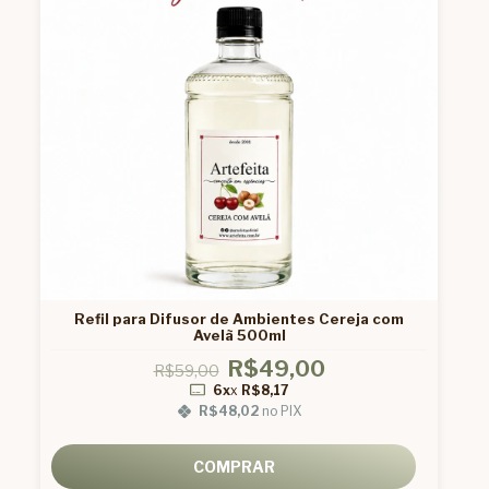
Refil para Difusor de Ambientes Cereja com
Avelã 500ml
R$49,00
R$59,00
6x
x
R$8,17
R$48,02
no PIX
COMPRAR